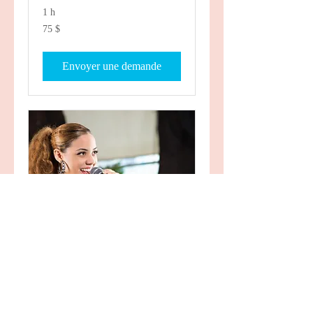
1 h
75 dollars
75 $
canadiens
Envoyer une demande
Cours de chant | Cours